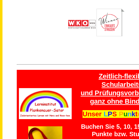
Zeitlich-flexi
Schularbeit
und Prüfungsvorb
ganz ohne Bind
Unser
L
P
S
P
u
n
k
t
Buchen Sie 5, 10, 1
Punkte bzw. St