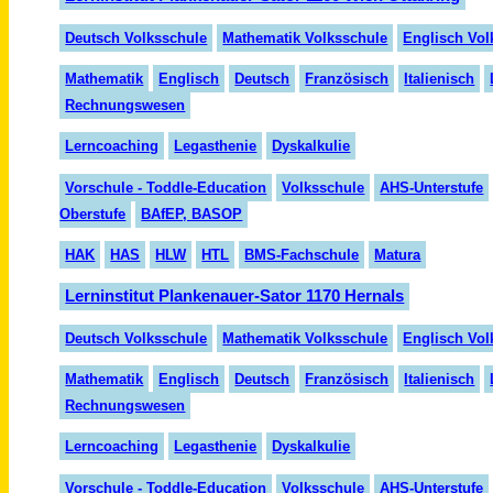
Deutsch Volksschule
Mathematik Volksschule
Englisch Vol
Mathematik
Englisch
Deutsch
Fran
zö
sisch
Italienisch
Rechnungswesen
Lern
coaching
Legasthenie
Dyskalkulie
Vorschule - Toddle-Education
Volksschule
AHS-Unterstufe
Oberstufe
BAfEP, BASOP
HAK
HAS
HLW
HTL
BMS-Fachschule
Matura
Lerninstitut Plankenauer-Sator 1170 Hernals
Deutsch Volksschule
Mathematik Volksschule
Englisch Vol
Mathematik
Englisch
Deutsch
Fran
zö
sisch
Italienisch
Rechnungswesen
Lerncoaching
Legasthenie
Dyskalkulie
Vorschule - Toddle-Education
Volksschule
AHS-Unterstufe