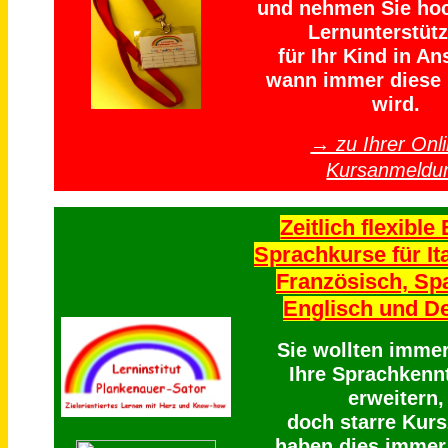
und nehmen Sie ho
Lernunterstüt
für Ihr Kind in An
wann immer diese 
wird.
→ zu Ihrer Onli
Kursanmeldu
Zeitlich flexible 
Sprachkurse für Ita
Französisch, Sp
Englisch und D
Sie wollten imme
Ihre Sprachkenn
erweitern,
doch starre Kurs
haben dies immer