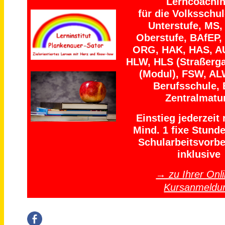
Lerncoachi
für die Volksschu
Unterstufe, MS,
Oberstufe, BAfEP,
ORG, HAK, HAS, A
HLW, HLS (Straßerga
(Modul), FSW, AL
Berufsschule, 
Zentralmatu
Einstieg jederzeit
Mind. 1 fixe Stund
Schularbeitsvorbe
inklusive
→ zu Ihrer Onli
Kursanmeldu