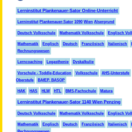
Lerninstitut Plankenauer-Sator Online-Unterricht
Lern
insti
tut
Plank
en
auer
-Sator
1090
Wien
Alser
grund
Deutsch Volksschule
Mathematik Volksschule
Englisch Vol
Mathematik
Englisch
Deutsch
Französisch
Italienisch
Rechnungswesen
Lerncoaching
Legasthenie
Dyskalkulie
Vorschule - Toddle-Education
Volksschule
AHS-Unterstufe
Oberstufe
BAfEP, BASOP
HAK
HAS
HLW
HTL
BMS-Fachschule
Matura
Lerninstitut Plankenauer-Sator 1140 Wien Penzing
Deutsch Volksschule
Mathematik Volksschule
Englisch Vol
Mathematik
Englisch
Deutsch
Französisch
Italienisch
Rechnungswesen