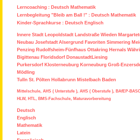
Lerncoaching :
Deutsch
Mathematik
Lernbegleitung "Bleib am Ball !" :
Deutsch
Mathematik
Kinder-Sprachkurse :
Deutsch
Englisch
Innere Stadt
Leopoldstadt
Landstraße
Wieden
Margartet
Neubau
Josefstadt
Alsergrund
Favoriten
Simmering
Mei
Penzing
Rudolfsheim-Fünfhaus
Ottakring
Hernals
Währ
Bigittenau
Floridsdorf
Donaustadt
Liesing
Purkersdorf
Klosterneuburg
Korneuburg
Groß-Enzersd
Mödling
Tulln
St. Pölten
Hollabrunn
Mistelbach
Baden
Mittelschule,
AHS ( Unterstufe ),
AHS ( Oberstufe ),
BAfEP
-
BASO
HLW,
HTL,
BMS
-Fachschule,
Maturavorbereitung
Deutsch
Englisch
Mathematik
Latein