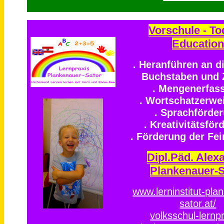
Vorschule - To
Education
. Heranführen an d
Buchstaben und 
. Mengenerfas
. Wortschatzerwe
. Sprachförde
. Kreativitätsför
. Förderung der Fe
Dipl.Päd. Alex
Plankenauer-S
www.lerninstitut-pla
sator.at/
volksschul-lernpr