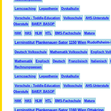
Lerncoaching
Legasthenie
Dyskalkulie
Vorschule - Toddle-Education
Volksschule
AHS-Unterstufe
Oberstufe
BAfEP, BASOP
HAK
HAS
HLW
HTL
BMS-Fachschule
Matura
Lern
institut
Planken
auer-
Sator
1150
Wien
Rudolfsheim-
Deutsch Volksschule
Mathematik Volksschule
Englisch Vol
Mathematik
Englisch
Deutsch
Fran
zösisch
Italienisch
Rechnungswesen
Lerncoaching
Legasthenie
Dyskalkulie
Vorschule - Toddle-Education
Volksschule
AHS-Unterstufe
Oberstufe
BAfEP, BASOP
HAK
HAS
HLW
HTL
BMS-Fachschule
Matura
Lerninstitut Plankenauer-Sator 1160 Wien Ottakring