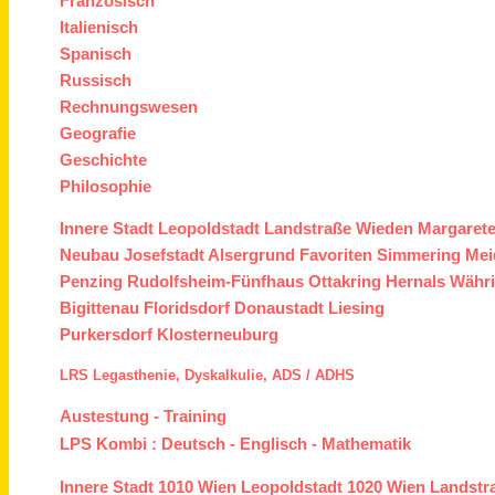
Französisch
Italienisch
Spanisch
Russisch
Rechnungswesen
Geografie
Geschichte
Philosophie
Innere Stadt
Leopoldstadt
Landstraße
Wieden
Margaret
Neubau
Josefstadt
Alsergrund
Favoriten
Simmering
Mei
Penzing
Rudolfsheim-Fünfhaus
Ottakring
Hernals
Währ
Bigittenau
Floridsdorf
Donaustadt
Liesing
Purkersdorf
Klosterneuburg
LRS
Legasthenie,
Dyskalkulie,
ADS /
ADHS
Austestung
-
Training
LPS Kombi :
Deutsch
-
Englisch
-
Mathematik
Innere Stadt
1010 Wien
Leopoldstadt
1020 Wien
Landstr