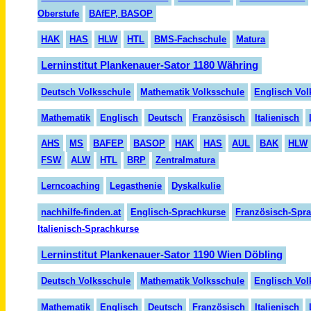
Oberstufe
BAfEP, BASOP
HAK
HAS
HLW
HTL
BMS-Fachschule
Matura
Lerninstitut Plankenauer-Sator 1180 Währing
Deutsch Volksschule
Mathematik Volksschule
Englisch Vol
Mathematik
Englisch
Deutsch
Französisch
Italienisch
AHS
MS
BAFEP
BASOP
HAK
HAS
AUL
BAK
HLW
FSW
ALW
HTL
BRP
Zentralmatura
Lerncoaching
Legasthenie
Dyskalkulie
nachhilfe-finden.at
Englisch-Sprachkurse
Französisch-Spr
Italienisch-Sprachkurse
Lerninstitut Plankenauer-Sator 1190 Wien Döbling
Deutsch Volksschule
Mathematik Volksschule
Englisch Vol
Mathematik
Englisch
Deutsch
Französisch
Italienisch