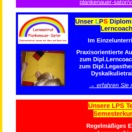
plankenauer-sator/v
Unser
L
P
S
Diplom
Lerncoac
Im Einzelunterri
Praxisorientierte A
zum Dipl.Lerncoa
zum Dipl.Legasthe
Dyskalkulietra
→ erfahren Sie
Unsere LPS T
Semesterku
Regelmäßiges Ei