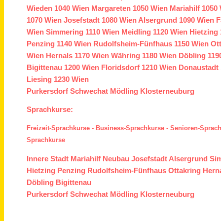
Wieden
1040 Wien
Margareten
1050 Wien
Mariahilf
1050 
1070 Wien
Josefstadt
1080 Wien
Alsergrund
1090 Wien
F
Wien
Simmering
1110 Wien
Meidling
1120 Wien
Hietzing
Penzing
1140 Wien
Rudolfsheim-Fünfhaus
1150 Wien
Ot
Wien
Hernals
1170 Wien
Währing
1180 Wien
Döbling
119
Bigittenau
1200 Wien
Floridsdorf
1210 Wien
Donaustadt
Liesing
1230 Wien
Purkersdorf
Schwechat
Mödling
Klosterneuburg
Sprachkurse:
Freizeit-Sprachkurse
-
Business-Sprachkurse
-
Senioren-Sprac
Sprachkurse
Innere Stadt
Mariahilf
Neubau
Josefstadt
Alsergrund
Si
Hietzing
Penzing
Rudolfsheim-Fünfhaus
Ottakring
Hern
Döbling
Bigittenau
Purkersdorf
Schwechat
Mödling
Klosterneuburg