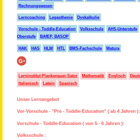
Rechnungswesen
Lerncoaching
Legasthenie
Dyskalkulie
Vorschule - Toddle-Education
Volksschule
AHS-Unterstufe
Oberstufe
BAfEP, BASOP
HAK
HAS
HLW
HTL
BMS-Fachschule
Matura
Lerninstitut Plankenauer-Sator
Mathematik
Englisch
Deut
Italienisch
Latein
Spanisch
Unser Lernangebot
Vor-Vorschule - "Pre - Toddle-Education" ( ab 4 Jahren )
Vorschule - Toddle-Education ( von 5 - 6 Jahren ):
Volksschule :