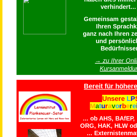
verhindert...
Gemeinsam gestal
Ihren Sprachk
ganz nach Ihren ze
und persönlic
Bedürfnisse
→ zu Ihrer Onli
Kursanmeldu
Bereit für höhere
Unsere
L
P
M
a
t
u
r
a
v
o
r
b
e
r
e
... ob AHS, BAfEP
ORG, HAK, HLW ode
... Externistenmat