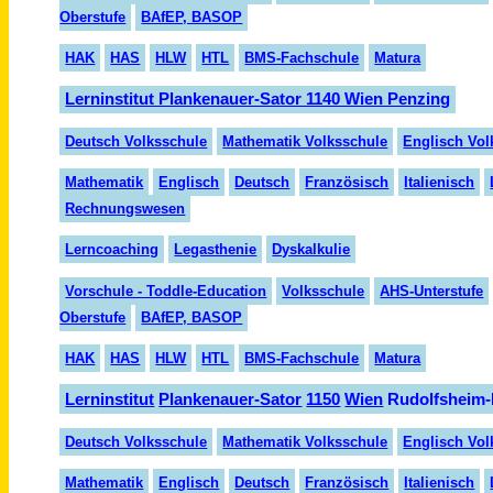
Oberstufe
BAfEP, BASOP
HAK
HAS
HLW
HTL
BMS-Fachschule
Matura
Lerninstitut Plankenauer-Sator 1140 Wien Penzing
Deutsch Volksschule
Mathematik Volksschule
Englisch Vol
Mathematik
Englisch
Deutsch
Französisch
Italienisch
Rechnungswesen
Lerncoaching
Legasthenie
Dyskalkulie
Vorschule - Toddle-Education
Volksschule
AHS-Unterstufe
Oberstufe
BAfEP, BASOP
HAK
HAS
HLW
HTL
BMS-Fachschule
Matura
Lern
institut
Planken
auer-
Sator
1150
Wien
Rudolfsheim-
Deutsch Volksschule
Mathematik Volksschule
Englisch Vol
Mathematik
Englisch
Deutsch
Fran
zösisch
Italienisch