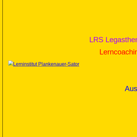
LRS
Legasthe
Lern
coachi
Aus