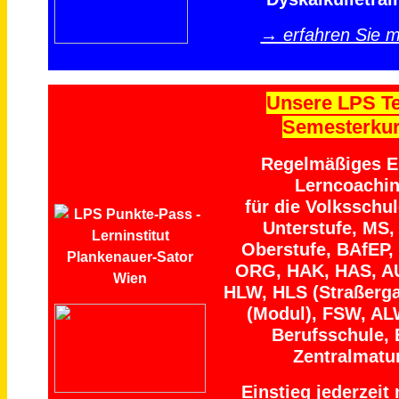
→ erfahren Sie 
Unsere LPS T
Semesterku
Regelmäßiges Ei
Lerncoachi
für die Volksschu
Unterstufe, MS,
Oberstufe, BAfEP,
ORG, HAK, HAS, A
HLW, HLS (Straßerga
(Modul), FSW, AL
Berufsschule, 
Zentralmatu
Einstieg jederzeit