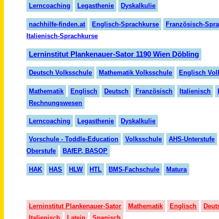
Lerncoaching
Legasthenie
Dyskalkulie
nachhilfe-finden.at
Englisch-Sprachkurse
Französisch-Spr
Italienisch-Sprachkurse
Lerninstitut Plankenauer-Sator 1190 Wien Döbling
Deutsch Volksschule
Mathematik Volksschule
Englisch Vol
Mathematik
Englisch
Deutsch
Französisch
Italienisch
Rechnungswesen
Lerncoaching
Legasthenie
Dyskalkulie
Vorschule - Toddle-Education
Volksschule
AHS-Unterstufe
Oberstufe
BAfEP, BASOP
HAK
HAS
HLW
HTL
BMS-Fachschule
Matura
Lerninstitut Plankenauer-Sator
Mathematik
Englisch
Deut
Italienisch
Latein
Spanisch