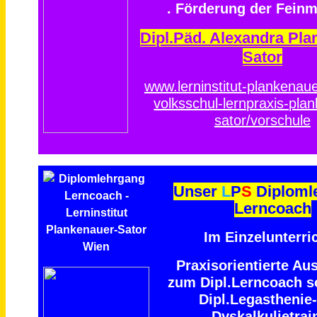
. Förderung der Feinm
Dipl.Päd. Alexandra Pla
Sator
www.lerninstitut-plankenaue
volksschul-lernpraxis-pla
sator/vorschule
Unser
L
P
S
Diploml
Lerncoach
Im Einzelunterric
Praxisorientierte Au
zum Dipl.Lerncoach 
Dipl.Legasthenie
Dyskalkulietrai