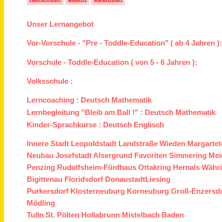
Unser Lernangebot
Vor-Vorschule - "Pre - Toddle-Education" ( ab 4 Jahren )
Vorschule - Toddle-Education ( von 5 - 6 Jahren ):
Volksschule :
Lerncoaching :
Deutsch
Mathematik
Lernbegleitung "Bleib am Ball !" :
Deutsch
Mathematik
Kinder-Sprachkurse :
Deutsch
Englisch
Innere Stadt
Leopoldstadt
Landstraße
Wieden
Margartet
Neubau
Josefstadt
Alsergrund
Favoriten
Simmering
Mei
Penzing
Rudolfsheim-Fünfhaus
Ottakring
Hernals
Währ
Bigittenau
Floridsdorf
Donaustadt
Liesing
Purkersdorf
Klosterneuburg
Korneuburg
Groß-Enzersd
Mödling
Tulln
St. Pölten
Hollabrunn
Mistelbach
Baden