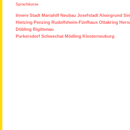
Sprachkurse
Innere Stadt
Mariahilf
Neubau
Josefstadt
Alsergrund
Si
Hietzing
Penzing
Rudolfsheim-Fünfhaus
Ottakring
Hern
Döbling
Bigittenau
Purkersdorf
Schwechat
Mödling
Klosterneuburg