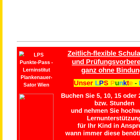
Zeitlich-flexible Schula
und Prüfungsvorbere
ganz ohne Bindun
Unser
L
P
S
P
u
n
k
t
e
-
Buchen Sie 5, 10, 15 oder
bzw. Stunden
und nehmen Sie hochw
Lernunterstützun
für Ihr Kind in Anspr
wann immer diese benöti