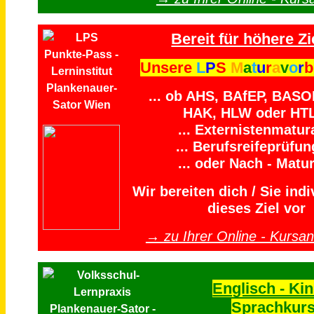
Bereit für höhere Zi
Unsere
L
P
S
M
a
t
u
r
a
v
o
r
b
... ob AHS, BAfEP, BASO
HAK, HLW oder HTL
... Externistenmatura
... Berufsreifeprüfung
... oder Nach - Matur
Wir bereiten dich / Sie indi
dieses Ziel vor
→ zu Ihrer Online - Kursa
Englisch - Kin
Sprachkur