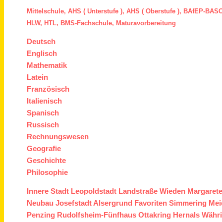
Mittelschule,
AHS ( Unterstufe ),
AHS ( Oberstufe ),
BAfEP
-
BASO
HLW,
HTL,
BMS
-Fachschule,
Maturavorbereitung
Deutsch
Englisch
Mathematik
Latein
Französisch
Italienisch
Spanisch
Russisch
Rechnungswesen
Geografie
Geschichte
Philosophie
Innere Stadt
Leopoldstadt
Landstraße
Wieden
Margaret
Neubau
Josefstadt
Alsergrund
Favoriten
Simmering
Mei
Penzing
Rudolfsheim-Fünfhaus
Ottakring
Hernals
Währ