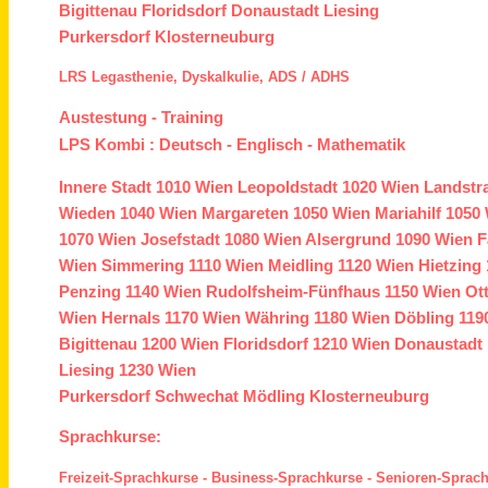
Bigittenau
Floridsdorf
Donaustadt
Liesing
Purkersdorf
Klosterneuburg
LRS
Legasthenie,
Dyskalkulie,
ADS /
ADHS
Austestung
-
Training
LPS Kombi :
Deutsch
-
Englisch
-
Mathematik
Innere Stadt
1010 Wien
Leopoldstadt
1020 Wien
Landstr
Wieden
1040 Wien
Margareten
1050 Wien
Mariahilf
1050 
1070 Wien
Josefstadt
1080 Wien
Alsergrund
1090 Wien
F
Wien
Simmering
1110 Wien
Meidling
1120 Wien
Hietzing
Penzing
1140 Wien
Rudolfsheim-Fünfhaus
1150 Wien
Ot
Wien
Hernals
1170 Wien
Währing
1180 Wien
Döbling
119
Bigittenau
1200 Wien
Floridsdorf
1210 Wien
Donaustadt
Liesing
1230 Wien
Purkersdorf
Schwechat
Mödling
Klosterneuburg
Sprachkurse:
Freizeit-Sprachkurse
-
Business-Sprachkurse
-
Senioren-Sprac