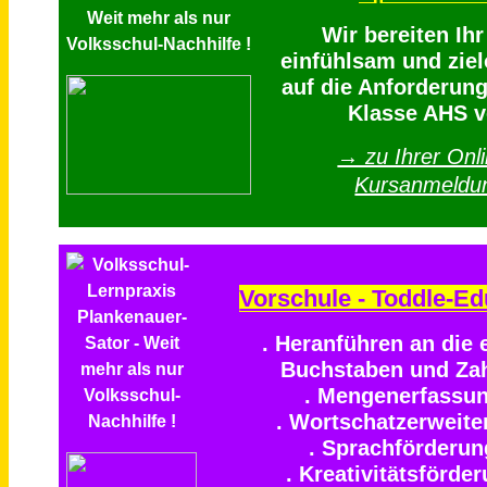
Wir bereiten Ih
einfühlsam und ziel
auf die Anforderung
Klasse AHS v
→ zu Ihrer Onli
Kursanmeldu
Vorschule - Toddle-Ed
. Heranführen an die 
Buchstaben und Za
. Mengenerfassu
. Wortschatzerweite
. Sprachförderun
. Kreativitätsförde