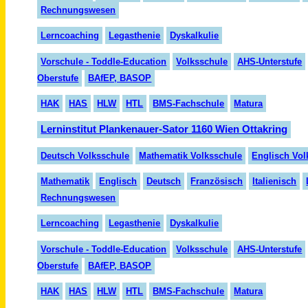
Rechnungswesen
Lerncoaching
Legasthenie
Dyskalkulie
Vorschule - Toddle-Education
Volksschule
AHS-Unterstufe
Oberstufe
BAfEP, BASOP
HAK
HAS
HLW
HTL
BMS-Fachschule
Matura
Lerninstitut Plankenauer-Sator 1160 Wien Ottakring
Deutsch Volksschule
Mathematik Volksschule
Englisch Vol
Mathematik
Englisch
Deutsch
Fran
zö
sisch
Italienisch
Rechnungswesen
Lern
coaching
Legasthenie
Dyskalkulie
Vorschule - Toddle-Education
Volksschule
AHS-Unterstufe
Oberstufe
BAfEP, BASOP
HAK
HAS
HLW
HTL
BMS-Fachschule
Matura