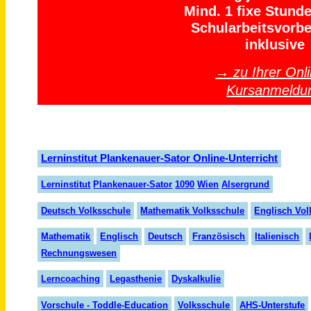
Mind. 1 fixe Stund
Schularbeitsvorbe
inklusive
→ zu Ihrer Onli
Kursanmeldu
Lerninstitut Plankenauer-Sator Online-Unterricht
Lern
insti
tut
Plank
en
auer
-Sator
1090
Wien
Alser
grund
Deutsch Volksschule
Mathematik Volksschule
Englisch Vol
Mathematik
Englisch
Deutsch
Französisch
Italienisch
Rechnungswesen
Lerncoaching
Legasthenie
Dyskalkulie
Vorschule - Toddle-Education
Volksschule
AHS-Unterstufe