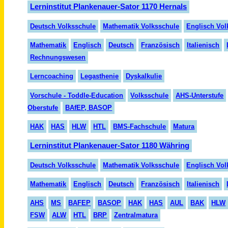
Lerninstitut Plankenauer-Sator 1170 Hernals
Deutsch Volksschule
Mathematik Volksschule
Englisch Vol
Mathematik
Englisch
Deutsch
Fran
zö
sisch
Italienisch
Rechnungswesen
Lerncoaching
Legasthenie
Dyskalkulie
Vorschule - Toddle-Education
Volksschule
AHS-Unterstufe
Oberstufe
BAfEP, BASOP
HAK
HAS
HLW
HTL
BMS-Fachschule
Matura
Lerninstitut Plankenauer-Sator 1180 Währing
Deutsch Volksschule
Mathematik Volksschule
Englisch Vol
Mathematik
Englisch
Deutsch
Französisch
Italienisch
AHS
MS
BAFEP
BASOP
HAK
HAS
AUL
BAK
HLW
FSW
ALW
HTL
BRP
Zentralmatura